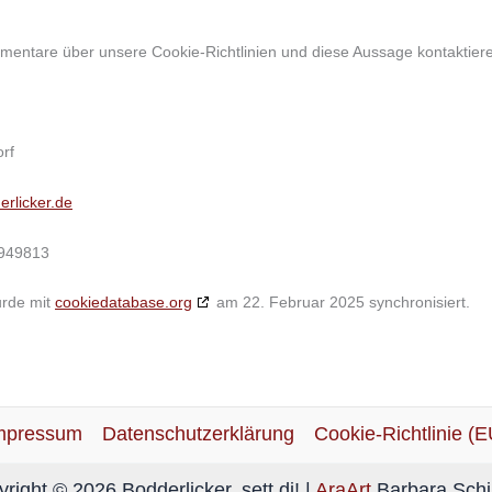
ntare über unsere Cookie-Richtlinien und diese Aussage kontaktiere u
orf
erlicker.de
949813
urde mit
cookiedatabase.org
am 22. Februar 2025 synchronisiert.
mpressum
Datenschutzerklärung
Cookie-Richtlinie (E
right © 2026 Bodderlicker, sett di! |
AraArt
Barbara Schi