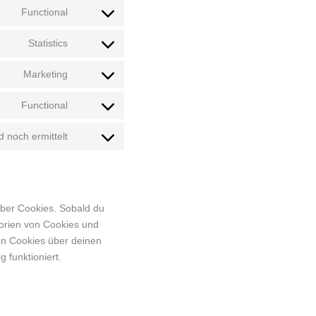
Functional
Consent
to
Statistics
service
Consent
wordpress
to
Marketing
service
Consent
woocommerce
to
Functional
service
Consent
google-
to
 noch ermittelt
fonts
service
Consent
complianz
to
service
sonstiges
über Cookies. Sobald du
egorien von Cookies und
on Cookies über deinen
 funktioniert.