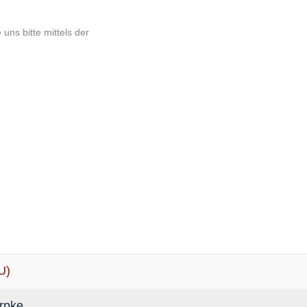
ns bitte mittels der
U)
rpke